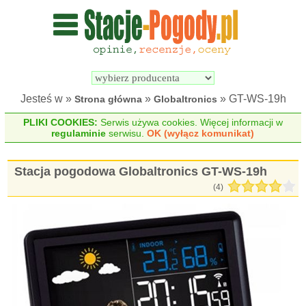
Wyszukiwarka 
Porównywarka 
stacji 
stacji 
pogodowych
pogodowych
Jesteś w »
»
» GT-WS-19h
Strona główna
Globaltronics
PLIKI COOKIES:
Serwis używa cookies. Więcej informacji w
regulaminie
serwisu.
OK (wyłącz komunikat)
Stacja pogodowa Globaltronics GT-WS-19h
(
4
)