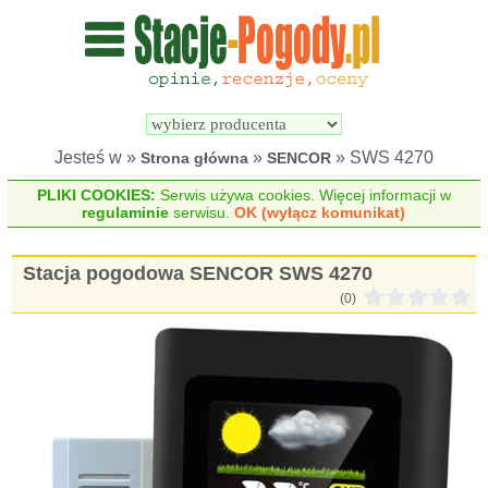
Wyszukiwarka 
Porównywarka 
stacji 
stacji 
pogodowych
pogodowych
Jesteś w »
»
» SWS 4270
Strona główna
SENCOR
PLIKI COOKIES:
Serwis używa cookies. Więcej informacji w
regulaminie
serwisu.
OK (wyłącz komunikat)
Stacja pogodowa SENCOR SWS 4270
(0)