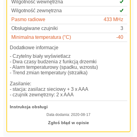
Wilgotność wewnętrzna
Wilgotność zewnętrzna
Pasmo radiowe
433 MHz
Obsługiwane czujniki
3
Minimalna temperatura (°C)
-40
Dodatkowe informacje
- Czytelny biały wyświetlacz
- Dwa czasy budzenia z funkcją drzemki
- Alarm temperaturowy (spadku, wzrostu)
- Trend zmian temperatury (strzałka)
Zasilanie:
- stacja: zasilacz sieciowy + 3 x AAA
- czujnik zewnętrzny: 2 x AAA
Instrukcja obsługi
Data dodania:
2020-08-17
Zgłoś błąd w opisie