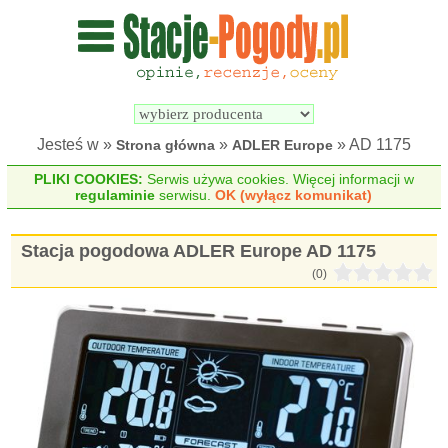
Wyszukiwarka 
Porównywarka 
stacji 
stacji 
pogodowych
pogodowych
Jesteś w »
»
» AD 1175
Strona główna
ADLER Europe
PLIKI COOKIES:
Serwis używa cookies. Więcej informacji w
regulaminie
serwisu.
OK (wyłącz komunikat)
Stacja pogodowa ADLER Europe AD 1175
(0)