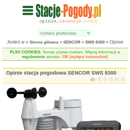
Wyszukiwarka 
Porównywarka 
stacji 
stacji 
pogodowych
pogodowych
Jesteś w »
»
»
» Opinie
Strona główna
SENCOR
SWS 9300
PLIKI COOKIES:
Serwis używa cookies. Więcej informacji w
regulaminie
serwisu.
OK (wyłącz komunikat)
Opinie stacja pogodowa SENCOR SWS 9300
(0)