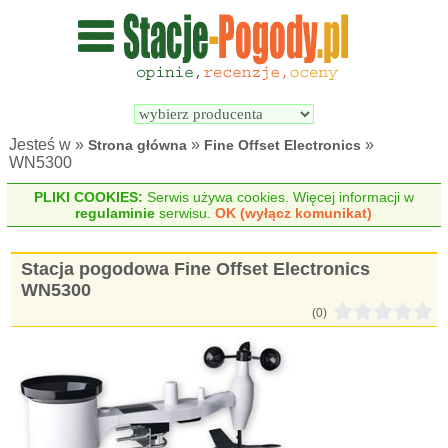
Wyszukiwarka 
Porównywarka 
stacji 
stacji 
pogodowych
pogodowych
Jesteś w »
»
»
Strona główna
Fine Offset Electronics
WN5300
PLIKI COOKIES:
Serwis używa cookies. Więcej informacji w
regulaminie
serwisu.
OK (wyłącz komunikat)
Stacja pogodowa Fine Offset Electronics
WN5300
(0)