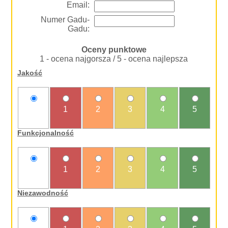
Email:
Numer Gadu-
Gadu:
Oceny punktowe
1 - ocena najgorsza / 5 - ocena najlepsza
Jakość
nie
1
2
3
4
5
oceniam
Funkcjonalność
nie
1
2
3
4
5
oceniam
Niezawodność