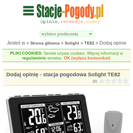
Wyszukiwarka 
Porównywarka 
stacji 
stacji 
pogodowych
pogodowych
Jesteś w »
»
»
» Dodaj opinie
Strona główna
Solight
TE82
PLIKI COOKIES:
Serwis używa cookies. Więcej informacji w
regulaminie
serwisu.
OK (wyłącz komunikat)
Dodaj opinię - stacja pogodowa Solight TE82
(0)