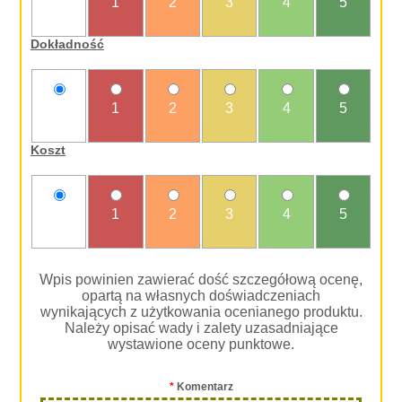
nie
1
2
3
4
5
oceniam
Dokładność
nie
1
2
3
4
5
oceniam
Koszt
nie
1
2
3
4
5
oceniam
Wpis powinien zawierać dość szczegółową ocenę,
opartą na własnych doświadczeniach
wynikających z użytkowania ocenianego produktu.
Należy opisać wady i zalety uzasadniające
wystawione oceny punktowe.
*
Komentarz