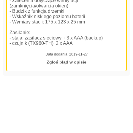
- Zalecenia dotyczące wentylacji
(zamknięcia/otwarcia okien)
- Budzik z funkcją drzemki
- Wskaźnik niskiego poziomu baterii
- Wymiary stacji: 175 x 123 x 25 mm
Zasilanie:
- staja: zasilacz sieciowy + 3 x AAA (backup)
- czujnik (TX960-TH): 2 x AAA
Data dodania:
2019-11-27
Zgłoś błąd w opisie