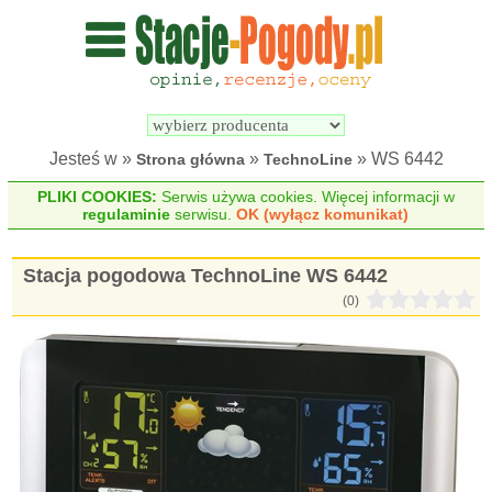
Wyszukiwarka 
Porównywarka 
stacji 
stacji 
pogodowych
pogodowych
Jesteś w »
»
» WS 6442
Strona główna
TechnoLine
PLIKI COOKIES:
Serwis używa cookies. Więcej informacji w
regulaminie
serwisu.
OK (wyłącz komunikat)
Stacja pogodowa TechnoLine WS 6442
(0)