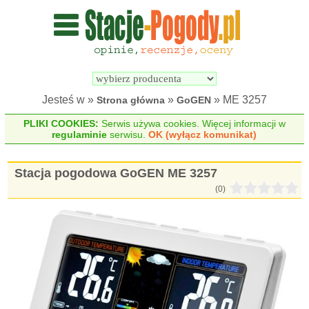
Wyszukiwarka 
Porównywarka 
stacji 
stacji 
pogodowych
pogodowych
Jesteś w »
»
» ME 3257
Strona główna
GoGEN
PLIKI COOKIES:
Serwis używa cookies. Więcej informacji w
regulaminie
serwisu.
OK (wyłącz komunikat)
Stacja pogodowa GoGEN ME 3257
(0)