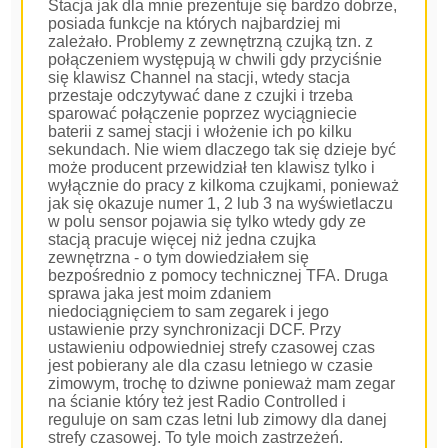
Stacja jak dla mnie prezentuje się bardzo dobrze,
posiada funkcje na których najbardziej mi
zależało. Problemy z zewnętrzną czujką tzn. z
połączeniem występują w chwili gdy przyciśnie
się klawisz Channel na stacji, wtedy stacja
przestaje odczytywać dane z czujki i trzeba
sparować połączenie poprzez wyciągniecie
baterii z samej stacji i włożenie ich po kilku
sekundach. Nie wiem dlaczego tak się dzieje być
może producent przewidział ten klawisz tylko i
wyłącznie do pracy z kilkoma czujkami, ponieważ
jak się okazuje numer 1, 2 lub 3 na wyświetlaczu
w polu sensor pojawia się tylko wtedy gdy ze
stacją pracuje więcej niż jedna czujka
zewnętrzna - o tym dowiedziałem się
bezpośrednio z pomocy technicznej TFA. Druga
sprawa jaka jest moim zdaniem
niedociągnięciem to sam zegarek i jego
ustawienie przy synchronizacji DCF. Przy
ustawieniu odpowiedniej strefy czasowej czas
jest pobierany ale dla czasu letniego w czasie
zimowym, trochę to dziwne ponieważ mam zegar
na ścianie który też jest Radio Controlled i
reguluje on sam czas letni lub zimowy dla danej
strefy czasowej. To tyle moich zastrzeżeń.