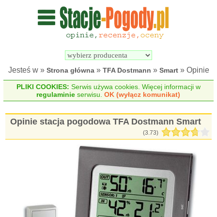
Wyszukiwarka 
Porównywarka 
stacji 
stacji 
pogodowych
pogodowych
Jesteś w »
»
»
» Opinie
Strona główna
TFA Dostmann
Smart
PLIKI COOKIES:
Serwis używa cookies. Więcej informacji w
regulaminie
serwisu.
OK (wyłącz komunikat)
Opinie stacja pogodowa TFA Dostmann Smart
(
3.73
)