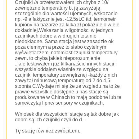
Czujniki /a przetestowałem ich chyba z 10/
zewnętrzne temperatury b. ją zawyżają
szczególnie dla wartości ujemnych, wskazanie
np. -9 a faktycznie jest -12,5st.C itd, termometr
kupiony na bazarze za kilka zł pokazuje o wiele
dokładniej.Wskazania wilgotności w jednych
czujnikach dobre a w drugich totalnie
niedokładne. Sama stacja jest w zasadzie ok
poza ciemnym a przez to słabo czytelnym
wyświetlaczem, natomiast czujniki temperatury
zewn. to chyba jakieś nieporozumienie
...ale testowałem już kilkanaście innych stacji i
wszystkie oddałem właśnie ze względu na
czujniki temperatury zewnętrznej -każdy z nich
zawyżał minusową temperaturę od 2 do 4,5
stopnia C.Wydaje mi się że ze względu na to że
prawie wszystkie dostępne u nas stacje są
produkowane w Chinach to mają podobne lub te
same/czytaj lipne/ sensory w czujnikach.
Wniosek dla wszystkich: stacje są tak dobre jak
dobre są ich czujniki czyli do d....
Tę stację również zwróciLem.