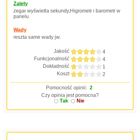
Zalety
zegar wyświetla sekundy,Higrometr i barometr w
panelu
Wady
reszta same wady jw.
Jakość
4
Funkcjonalność
4
Dokładność
1
Koszt
2
Pomocność opinii:
2
Czy opinia jest pomocna?
Tak
Nie