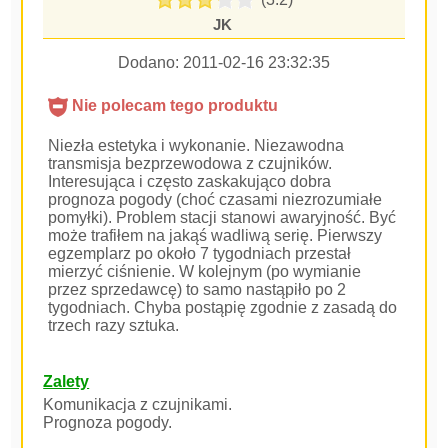
JK
Dodano:
2011-02-16 23:32:35
Nie polecam tego produktu
Niezła estetyka i wykonanie. Niezawodna
transmisja bezprzewodowa z czujników.
Interesująca i często zaskakująco dobra
prognoza pogody (choć czasami niezrozumiałe
pomyłki). Problem stacji stanowi awaryjność. Być
może trafiłem na jakąś wadliwą serię. Pierwszy
egzemplarz po około 7 tygodniach przestał
mierzyć ciśnienie. W kolejnym (po wymianie
przez sprzedawcę) to samo nastąpiło po 2
tygodniach. Chyba postąpię zgodnie z zasadą do
trzech razy sztuka.
Zalety
Komunikacja z czujnikami.
Prognoza pogody.