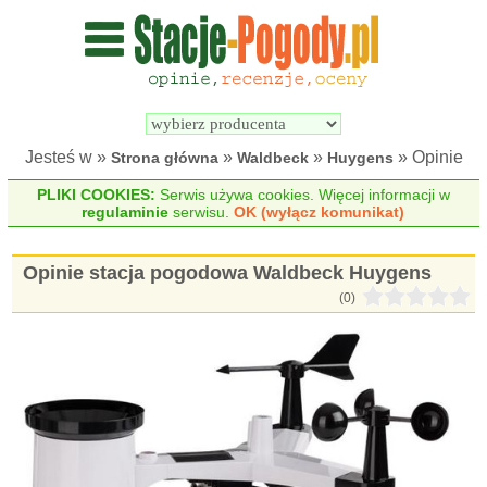
Wyszukiwarka 
Porównywarka 
stacji 
stacji 
pogodowych
pogodowych
Jesteś w »
»
»
» Opinie
Strona główna
Waldbeck
Huygens
PLIKI COOKIES:
Serwis używa cookies. Więcej informacji w
regulaminie
serwisu.
OK (wyłącz komunikat)
Opinie stacja pogodowa Waldbeck Huygens
(0)