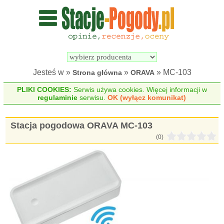
Wyszukiwarka 
Porównywarka 
stacji 
stacji 
pogodowych
pogodowych
Jesteś w »
»
» MC-103
Strona główna
ORAVA
PLIKI COOKIES:
Serwis używa cookies. Więcej informacji w
regulaminie
serwisu.
OK (wyłącz komunikat)
Stacja pogodowa ORAVA MC-103
(0)