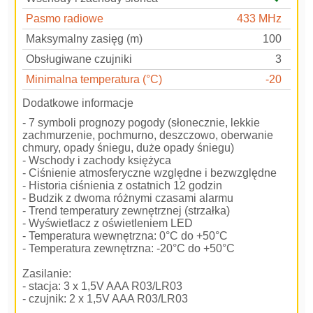
Pasmo radiowe
433 MHz
Maksymalny zasięg (m)
100
Obsługiwane czujniki
3
Minimalna temperatura (°C)
-20
Dodatkowe informacje
- 7 symboli prognozy pogody (słonecznie, lekkie
zachmurzenie, pochmurno, deszczowo, oberwanie
chmury, opady śniegu, duże opady śniegu)
- Wschody i zachody księżyca
- Ciśnienie atmosferyczne względne i bezwzględne
- Historia ciśnienia z ostatnich 12 godzin
- Budzik z dwoma różnymi czasami alarmu
- Trend temperatury zewnętrznej (strzałka)
- Wyświetlacz z oświetleniem LED
- Temperatura wewnętrzna: 0°C do +50°C
- Temperatura zewnętrzna: -20°C do +50°C
Zasilanie:
- stacja: 3 x 1,5V AAA R03/LR03
- czujnik: 2 x 1,5V AAA R03/LR03