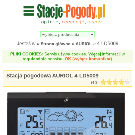
Wyszukiwarka 
Porównywarka 
stacji 
stacji 
pogodowych
pogodowych
Jesteś w »
»
» 4-LD5009
Strona główna
AURIOL
PLIKI COOKIES:
Serwis używa cookies. Więcej informacji w
regulaminie
serwisu.
OK (wyłącz komunikat)
Stacja pogodowa AURIOL 4-LD5009
(
4.3
)