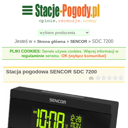
Wyszukiwarka 
Porównywarka 
stacji 
stacji 
pogodowych
pogodowych
Jesteś w »
»
» SDC 7200
Strona główna
SENCOR
PLIKI COOKIES:
Serwis używa cookies. Więcej informacji w
regulaminie
serwisu.
OK (wyłącz komunikat)
Stacja pogodowa SENCOR SDC 7200
(0)