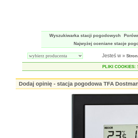
Wyszukiwarka stacji pogodowych
Porów
Najwyżej oceniane stacje po
Jesteś w »
Stro
PLIKI COOKIES:
S
Dodaj opinię - stacja pogodowa TFA Dostman