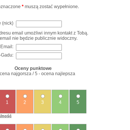
oznaczone
*
muszą zostać wypełnione.
 (nick)
resu email umożliwi innym kontakt z Tobą.
email nie będzie publicznie widoczny.
Email:
-Gadu:
Oceny punktowe
ocena najgorsza / 5 - ocena najlepsza
1
2
3
4
5
alność