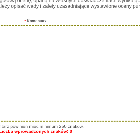
gółową ocenę, opartą na własnych doświadczeniach wynikając
leży opisać wady i zalety uzasadniające wystawione oceny pu
*
Komentarz
tarz powinien mieć minimum 250 znaków.
Liczba wprowadzonych znaków:
0