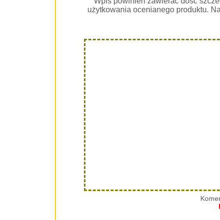
Wpis powinien zawierać dość szcze
użytkowania ocenianego produktu. Na
Komen