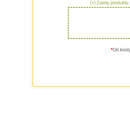
(+) Zalety produktu
*
Od kied