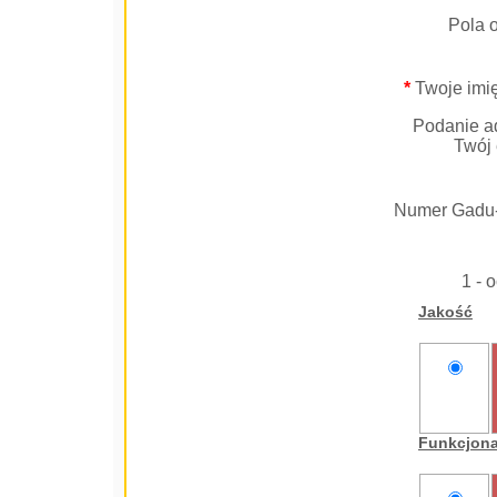
Pola 
*
Twoje imię
Podanie ad
Twój 
Numer Gadu
1 - 
Jakość
nie
oceniam
Funkcjon