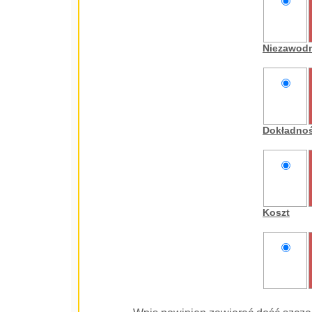
nie
oceniam
Niezawod
nie
oceniam
Dokładno
nie
oceniam
Koszt
nie
oceniam