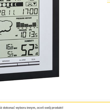
ż dokonać wyboru innym, oceń swój produkt!