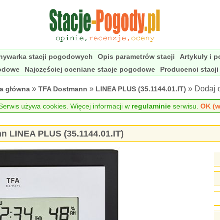
nywarka stacji pogodowych
Opis parametrów stacji
Artykuły i 
godowe
Najczęściej oceniane stacje pogodowe
Producenci stacj
»
»
» Dodaj 
na główna
TFA Dostmann
LINEA PLUS (35.1144.01.IT)
erwis używa cookies. Więcej informacji w
regulaminie
serwisu.
OK (w
n LINEA PLUS (35.1144.01.IT)