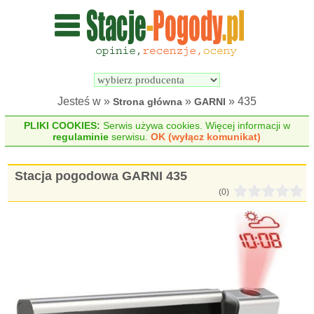
Wyszukiwarka 
Porównywarka 
stacji 
stacji 
pogodowych
pogodowych
Jesteś w »
»
» 435
Strona główna
GARNI
PLIKI COOKIES:
Serwis używa cookies. Więcej informacji w
regulaminie
serwisu.
OK (wyłącz komunikat)
Stacja pogodowa GARNI 435
(0)