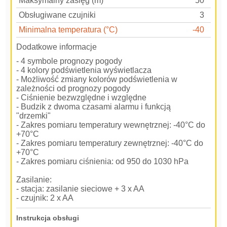
Maksymalny zasięg (m)
50
Obsługiwane czujniki
3
Minimalna temperatura (°C)
-40
Dodatkowe informacje
- 4 symbole prognozy pogody
- 4 kolory podświetlenia wyświetlacza
- Możliwość zmiany kolorów podświetlenia w
zależności od prognozy pogody
- Ciśnienie bezwzględne i względne
- Budzik z dwoma czasami alarmu i funkcją
"drzemki"
- Zakres pomiaru temperatury wewnętrznej: -40°C do
+70°C
- Zakres pomiaru temperatury zewnętrznej: -40°C do
+70°C
- Zakres pomiaru ciśnienia: od 950 do 1030 hPa
Zasilanie:
- stacja: zasilanie sieciowe + 3 x AA
- czujnik: 2 x AA
Instrukcja obsługi