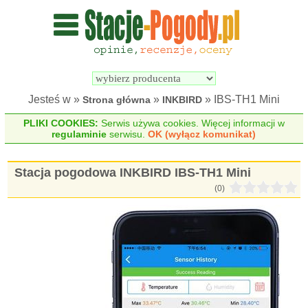
Wyszukiwarka 
Porównywarka 
stacji 
stacji 
pogodowych
pogodowych
Jesteś w »
»
» IBS-TH1 Mini
Strona główna
INKBIRD
PLIKI COOKIES:
Serwis używa cookies. Więcej informacji w
regulaminie
serwisu.
OK (wyłącz komunikat)
Stacja pogodowa INKBIRD IBS-TH1 Mini
(0)