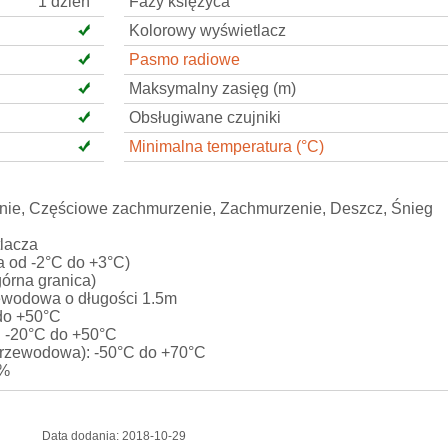
1 dzień
Fazy księżyca
Kolorowy wyświetlacz
Pasmo radiowe
Maksymalny zasięg (m)
Obsługiwane czujniki
Minimalna temperatura (°C)
znie, Częściowe zachmurzenie, Zachmurzenie, Deszcz, Śnieg
lacza
a od -2°C do +3°C)
górna granica)
ewodowa o długości 1.5m
 do +50°C
): -20°C do +50°C
 przewodowa): -50°C do +70°C
9%
Data dodania:
2018-10-29