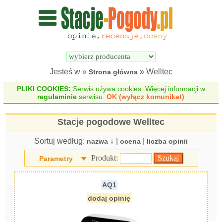
Wyszukiwarka 
Porównywarka 
stacji 
stacji 
pogodowych
pogodowych
Jesteś w »
» Welltec
Strona główna
PLIKI COOKIES:
Serwis używa cookies. Więcej informacji w
regulaminie
serwisu.
OK (wyłącz komunikat)
Stacje pogodowe Welltec
Sortuj według:
↓ |
|
nazwa
ocena
liczba opinii
Produkt:
Parametry
AQ1
dodaj opinię