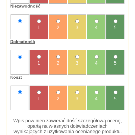
Niezawodność
nie
1
2
3
4
5
oceniam
Dokładność
nie
1
2
3
4
5
oceniam
Koszt
nie
1
2
3
4
5
oceniam
Wpis powinien zawierać dość szczegółową ocenę,
opartą na własnych doświadczeniach
wynikających z użytkowania ocenianego produktu.