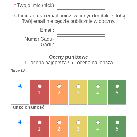
*
Twoje imię (nick)
Podanie adresu email umożliwi innym kontakt z Tobą.
Twój email nie będzie publicznie widoczny.
Email:
Numer Gadu-
Gadu:
Oceny punktowe
1 - ocena najgorsza / 5 - ocena najlepsza
Jakość
nie
1
2
3
4
5
oceniam
Funkcjonalność
nie
1
2
3
4
5
oceniam