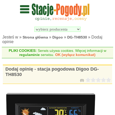
Wyszukiwarka 
Porównywarka 
stacji 
stacji 
pogodowych
pogodowych
Jesteś w »
»
»
» Dodaj
Strona główna
Digoo
DG-TH8530
opinie
PLIKI COOKIES:
Serwis używa cookies. Więcej informacji w
regulaminie
serwisu.
OK (wyłącz komunikat)
Dodaj opinię - stacja pogodowa Digoo DG-
TH8530
(0)