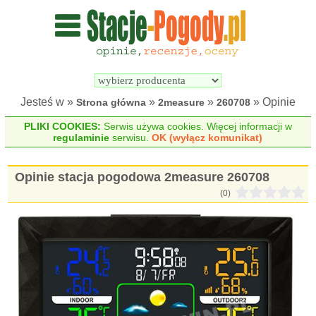
Wyszukiwarka 
Porównywarka 
stacji 
stacji 
pogodowych
pogodowych
Jesteś w »
»
»
» Opinie
Strona główna
2measure
260708
PLIKI COOKIES:
Serwis używa cookies. Więcej informacji w
regulaminie
serwisu.
OK (wyłącz komunikat)
Opinie stacja pogodowa 2measure 260708
(0)