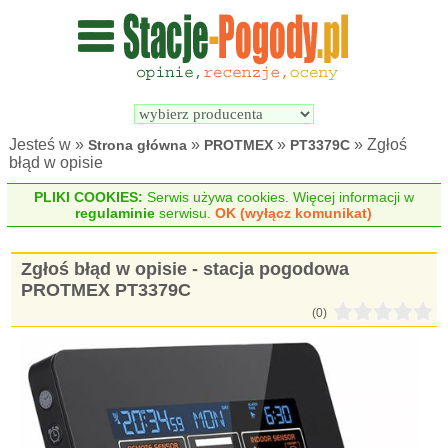
Wyszukiwarka 
Porównywarka 
stacji 
stacji 
pogodowych
pogodowych
Jesteś w »
»
»
» Zgłoś
Strona główna
PROTMEX
PT3379C
błąd w opisie
PLIKI COOKIES:
Serwis używa cookies. Więcej informacji w
regulaminie
serwisu.
OK (wyłącz komunikat)
Zgłoś błąd w opisie - stacja pogodowa
PROTMEX PT3379C
(0)