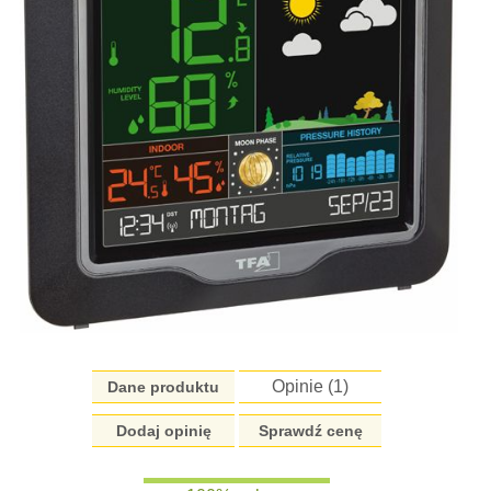
Opinie (
1
)
Dane produktu
Dodaj opinię
Sprawdź cenę