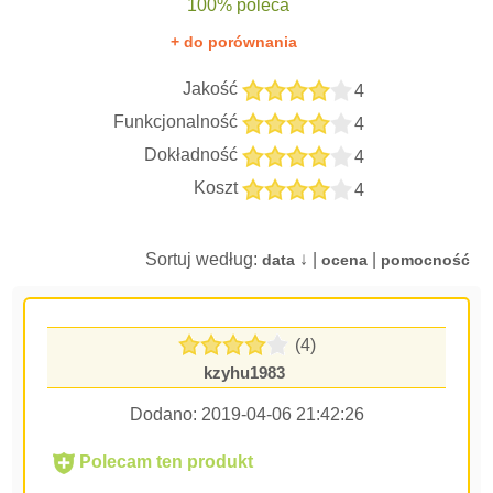
100% poleca
+ do porównania
Jakość
4
Funkcjonalność
4
Dokładność
4
Koszt
4
Sortuj według:
↓ |
|
data
ocena
pomocność
(4)
kzyhu1983
Dodano:
2019-04-06 21:42:26
Polecam ten produkt