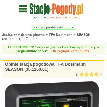
Wyszukiwarka 
Porównywarka 
stacji 
stacji 
pogodowych
pogodowych
Jesteś w »
»
»
Strona główna
TFA Dostmann
SEASON
» Opinie
(35.1150.01)
PLIKI COOKIES:
Serwis używa cookies. Więcej informacji w
regulaminie
serwisu.
OK (wyłącz komunikat)
Opinie stacja pogodowa TFA Dostmann
SEASON (35.1150.01)
(
4
)