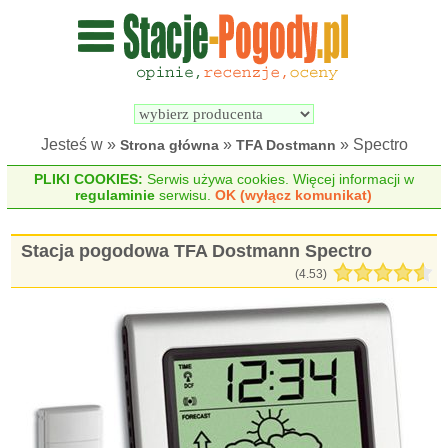
Wyszukiwarka 
Porównywarka 
stacji 
stacji 
pogodowych
pogodowych
Jesteś w »
»
» Spectro
Strona główna
TFA Dostmann
PLIKI COOKIES:
Serwis używa cookies. Więcej informacji w
regulaminie
serwisu.
OK (wyłącz komunikat)
Stacja pogodowa TFA Dostmann Spectro
(
4.53
)