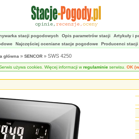
nywarka stacji pogodowych
Opis parametrów stacji
Artykuły i 
godowe
Najczęściej oceniane stacje pogodowe
Producenci stacj
»
» SWS 4250
na główna
SENCOR
erwis używa cookies. Więcej informacji w
regulaminie
serwisu.
OK (w