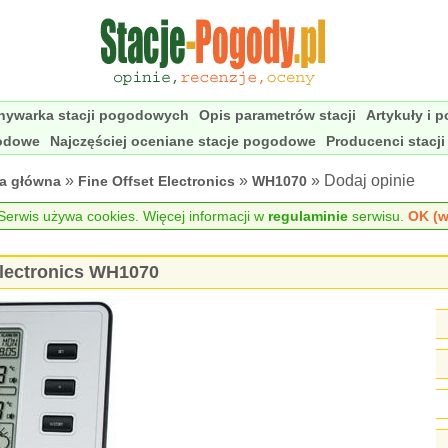
nywarka stacji pogodowych
Opis parametrów stacji
Artykuły i 
godowe
Najczęściej oceniane stacje pogodowe
Producenci stacj
»
»
» Dodaj opinie
na główna
Fine Offset Electronics
WH1070
erwis używa cookies. Więcej informacji w
regulaminie
serwisu.
OK (w
Electronics WH1070