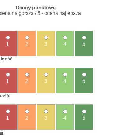
Oceny punktowe
ocena najgorsza / 5 - ocena najlepsza
1
2
3
4
5
alność
1
2
3
4
5
ność
1
2
3
4
5
ść