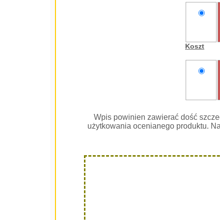
nie
oceniam
Koszt
nie
oceniam
Wpis powinien zawierać dość szcze
użytkowania ocenianego produktu. Na