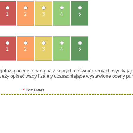
1
2
3
4
5
1
2
3
4
5
gółową ocenę, opartą na własnych doświadczeniach wynikając
leży opisać wady i zalety uzasadniające wystawione oceny pu
*
Komentarz