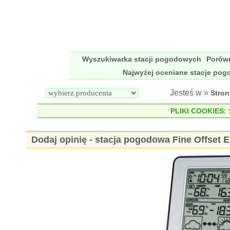
Wyszukiwarka stacji pogodowych
Porów
Najwyżej oceniane stacje po
Jesteś w »
Stro
PLIKI COOKIES:
S
Dodaj opinię - stacja pogodowa Fine Offset 