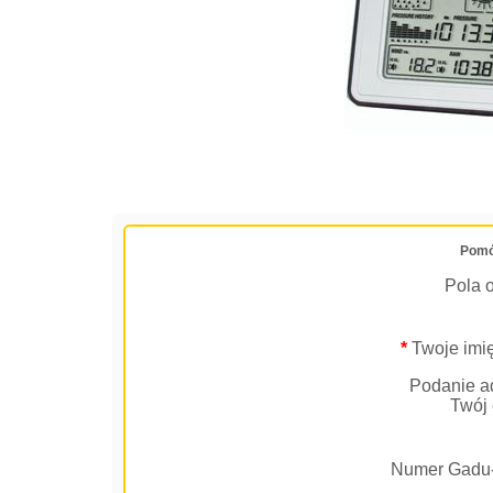
Pomó
Pola 
*
Twoje imię
Podanie ad
Twój 
Numer Gadu