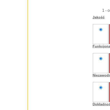
1 - 
Jakość
nie
oceniam
Funkcjon
nie
oceniam
Niezawod
nie
oceniam
Dokładno