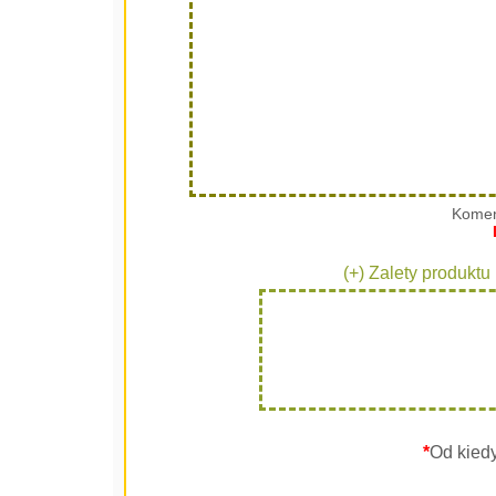
Komen
(+) Zalety produktu
*
Od kied