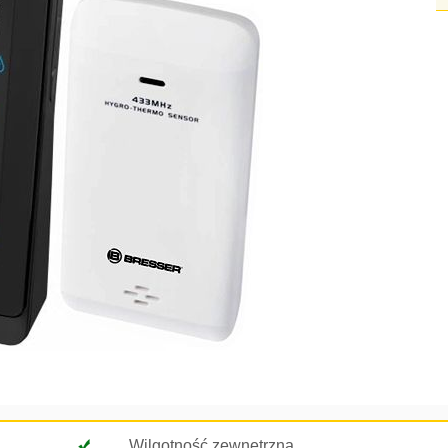
Wilgotność zewnętrzna