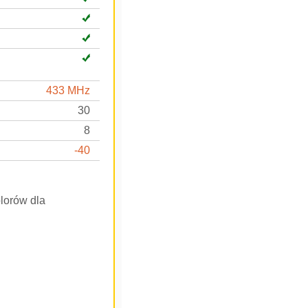
433 MHz
30
8
-40
olorów dla