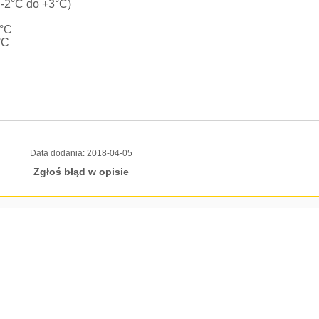
 -2°C do +3°C)
0°C
°C
Data dodania:
2018-04-05
Zgłoś błąd w opisie