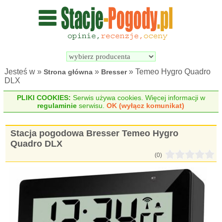
Wyszukiwarka 
Porównywarka 
stacji 
stacji 
pogodowych
pogodowych
Jesteś w »
»
» Temeo Hygro Quadro
Strona główna
Bresser
DLX
PLIKI COOKIES:
Serwis używa cookies. Więcej informacji w
regulaminie
serwisu.
OK (wyłącz komunikat)
Stacja pogodowa Bresser Temeo Hygro
Quadro DLX
(0)