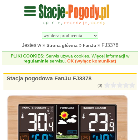
Wyszukiwarka 
Porównywarka 
stacji 
stacji 
pogodowych
pogodowych
Jesteś w »
»
» FJ3378
Strona główna
FanJu
PLIKI COOKIES:
Serwis używa cookies. Więcej informacji w
regulaminie
serwisu.
OK (wyłącz komunikat)
Stacja pogodowa FanJu FJ3378
(0)