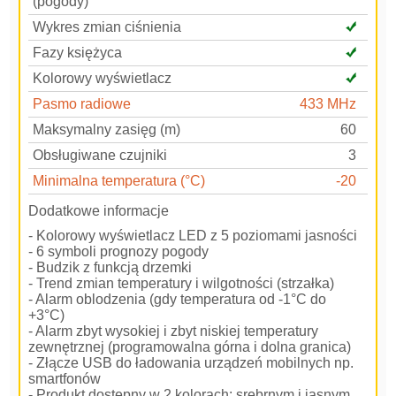
(pogody)
Wykres zmian ciśnienia
Fazy księżyca
Kolorowy wyświetlacz
Pasmo radiowe
433 MHz
Maksymalny zasięg (m)
60
Obsługiwane czujniki
3
Minimalna temperatura (°C)
-20
Dodatkowe informacje
- Kolorowy wyświetlacz LED z 5 poziomami jasności
- 6 symboli prognozy pogody
- Budzik z funkcją drzemki
- Trend zmian temperatury i wilgotności (strzałka)
- Alarm oblodzenia (gdy temperatura od -1°C do
+3°C)
- Alarm zbyt wysokiej i zbyt niskiej temperatury
zewnętrznej (programowalna górna i dolna granica)
- Złącze USB do ładowania urządzeń mobilnych np.
smartfonów
- Produkt dostępny w 2 kolorach: srebrnym i jasnym