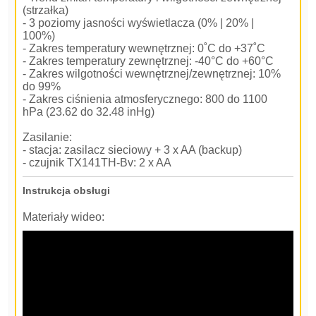
(strzałka)
- 3 poziomy jasności wyświetlacza (0% | 20% |
100%)
- Zakres temperatury wewnętrznej: 0˚C do +37˚C
- Zakres temperatury zewnętrznej: -40°C do +60°C
- Zakres wilgotności wewnętrznej/zewnętrznej: 10%
do 99%
- Zakres ciśnienia atmosferycznego: 800 do 1100
hPa (23.62 do 32.48 inHg)
Zasilanie:
- stacja: zasilacz sieciowy + 3 x AA (backup)
- czujnik TX141TH-Bv: 2 x AA
Instrukcja obsługi
Materiały wideo: