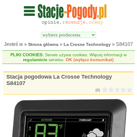
Wyszukiwarka 
Porównywarka 
stacji 
stacji 
pogodowych
pogodowych
Jesteś w »
»
» S84107
Strona główna
La Crosse Technology
PLIKI COOKIES:
Serwis używa cookies. Więcej informacji w
regulaminie
serwisu.
OK (wyłącz komunikat)
Stacja pogodowa La Crosse Technology
S84107
(0)