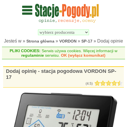
Wyszukiwarka 
Porównywarka 
stacji 
stacji 
pogodowych
pogodowych
Jesteś w »
»
»
» Dodaj opinie
Strona główna
VORDON
SP-17
PLIKI COOKIES:
Serwis używa cookies. Więcej informacji w
regulaminie
serwisu.
OK (wyłącz komunikat)
Dodaj opinię - stacja pogodowa VORDON SP-
17
(4.5)