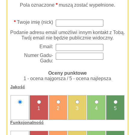
Pola oznaczone
*
muszą zostać wypełnione.
*
Twoje imię (nick)
Podanie adresu email umożliwi innym kontakt z Tobą.
Twój email nie będzie publicznie widoczny.
Email:
Numer Gadu-
Gadu:
Oceny punktowe
1 - ocena najgorsza / 5 - ocena najlepsza
Jakość
nie
1
2
3
4
5
oceniam
Funkcjonalność