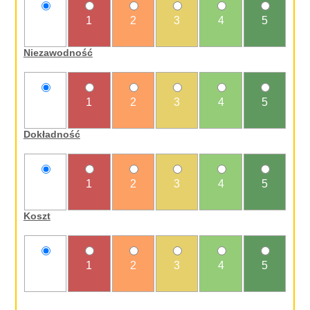
nie
1
2
3
4
5
oceniam
Niezawodność
nie
1
2
3
4
5
oceniam
Dokładność
nie
1
2
3
4
5
oceniam
Koszt
nie
1
2
3
4
5
oceniam