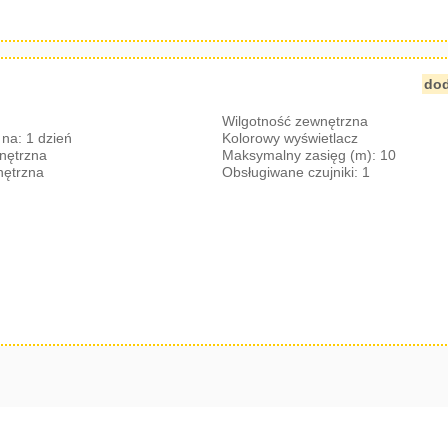
dod
Wilgotność zewnętrzna
na: 1 dzień
Kolorowy wyświetlacz
nętrzna
Maksymalny zasięg (m): 10
nętrzna
Obsługiwane czujniki: 1