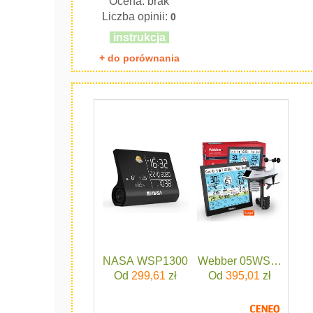
Ocena: brak
Liczba opinii:
0
instrukcja
+ do porównania
NASA WSP1300
Webber 05WS603
Od
299,61
zł
Od
395,01
zł