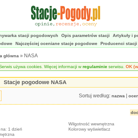
nywarka stacji pogodowych
Opis parametrów stacji
Artykuły i 
godowe
Najczęściej oceniane stacje pogodowe
Producenci stacj
» NASA
na główna
erwis używa cookies. Więcej informacji w
regulaminie
serwisu.
OK (w
Stacje pogodowe NASA
Sortuj według:
|
nazwa
oce
dod
Wilgotność wewnętrzna
na: 1 dzień
Kolorowy wyświetlacz
nętrzna