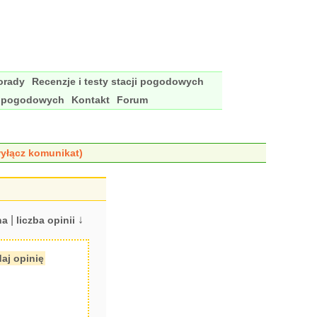
porady
Recenzje i testy stacji pogodowych
i pogodowych
Kontakt
Forum
yłącz komunikat)
|
↓
na
liczba opinii
aj opinię