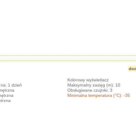
dod
Kolorowy wyświetlacz
na: 1 dzień
Maksymalny zasięg (m): 10
nętrzna
Obsługiwane czujniki: 3
nętrzna
Minimalna temperatura (°C): -35
trzna