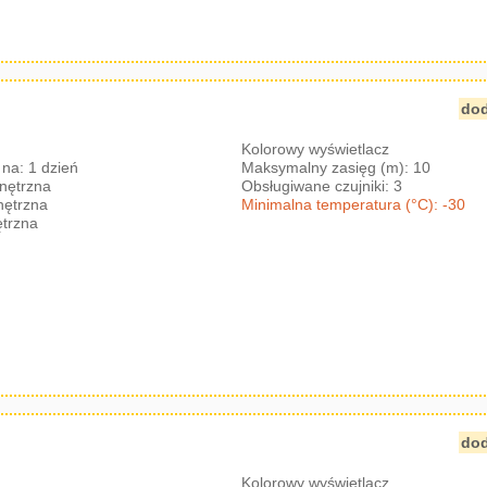
dod
Kolorowy wyświetlacz
na: 1 dzień
Maksymalny zasięg (m): 10
nętrzna
Obsługiwane czujniki: 3
nętrzna
Minimalna temperatura (°C): -30
trzna
dod
Kolorowy wyświetlacz