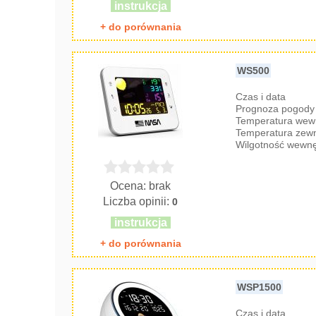
instrukcja
+ do porównania
WS500
Czas i data
Prognoza pogody 
Temperatura wew
Temperatura zew
Wilgotność wewnę
Ocena: brak
Liczba opinii:
0
instrukcja
+ do porównania
WSP1500
Czas i data