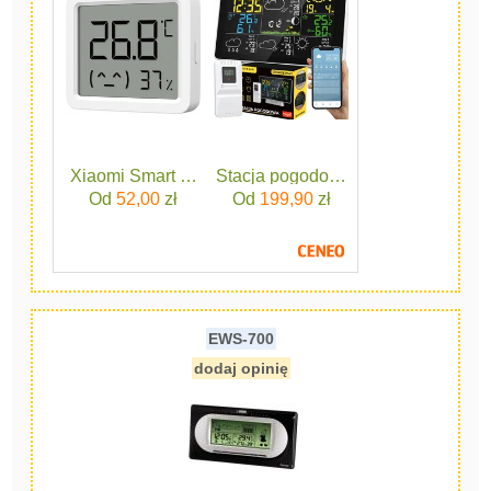
Xiaomi Smart Temperature and Humidity Monitor 3 Min
Stacja pogodowa pogody termometr
Od
52,00
zł
Od
199,90
zł
EWS-700
dodaj opinię