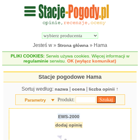
Wyszukiwarka 
Porównywarka 
stacji 
stacji 
pogodowych
pogodowych
Jesteś w »
» Hama
Strona główna
PLIKI COOKIES:
Serwis używa cookies. Więcej informacji w
regulaminie
serwisu.
OK (wyłącz komunikat)
Stacje pogodowe Hama
Sortuj według:
|
|
↑
nazwa
ocena
liczba opinii
Produkt:
Parametry
EWS-2000
dodaj opinię