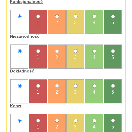
Funkcjonalność
nie
1
2
3
4
5
oceniam
Niezawodność
nie
1
2
3
4
5
oceniam
Dokładność
nie
1
2
3
4
5
oceniam
Koszt
nie
1
2
3
4
5
oceniam