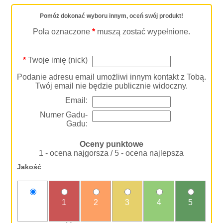
Pomóż dokonać wyboru innym, oceń swój produkt!
Pola oznaczone
*
muszą zostać wypełnione.
*
Twoje imię (nick)
Podanie adresu email umożliwi innym kontakt z Tobą.
Twój email nie będzie publicznie widoczny.
Email:
Numer Gadu-
Gadu:
Oceny punktowe
1 - ocena najgorsza / 5 - ocena najlepsza
Jakość
nie
1
2
3
4
5
oceniam