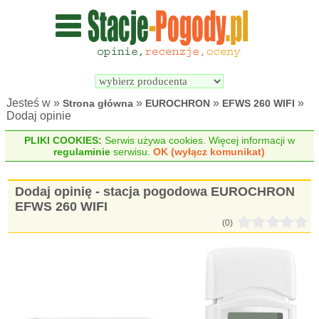
Wyszukiwarka 
Porównywarka 
stacji 
stacji 
pogodowych
pogodowych
Jesteś w »
»
»
»
Strona główna
EUROCHRON
EFWS 260 WIFI
Dodaj opinie
PLIKI COOKIES:
Serwis używa cookies. Więcej informacji w
regulaminie
serwisu.
OK (wyłącz komunikat)
Dodaj opinię - stacja pogodowa EUROCHRON
EFWS 260 WIFI
(0)