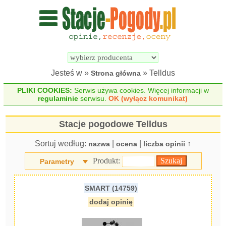
Wyszukiwarka 
Porównywarka 
stacji 
stacji 
pogodowych
pogodowych
Jesteś w »
» Telldus
Strona główna
PLIKI COOKIES:
Serwis używa cookies. Więcej informacji w
regulaminie
serwisu.
OK (wyłącz komunikat)
Stacje pogodowe Telldus
Sortuj według:
|
|
↑
nazwa
ocena
liczba opinii
Produkt:
Parametry
SMART (14759)
dodaj opinię