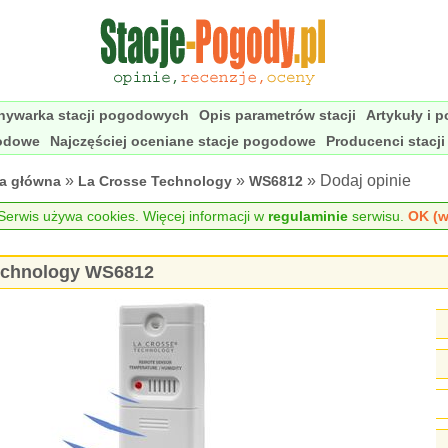
nywarka stacji pogodowych
Opis parametrów stacji
Artykuły i 
godowe
Najczęściej oceniane stacje pogodowe
Producenci stacj
»
»
» Dodaj opinie
na główna
La Crosse Technology
WS6812
erwis używa cookies. Więcej informacji w
regulaminie
serwisu.
OK (w
Technology WS6812