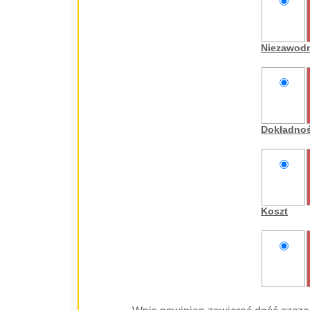
nie
oceniam
Niezawod
nie
oceniam
Dokładno
nie
oceniam
Koszt
nie
oceniam