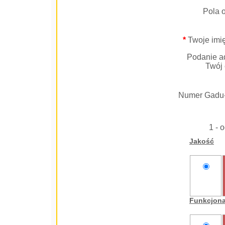
Pola 
*
Twoje imię
Podanie ad
Twój 
Numer Gadu
1 - 
Jakość
nie
oceniam
Funkcjon