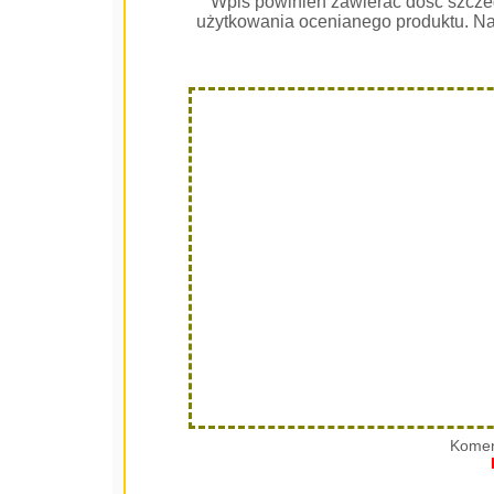
Wpis powinien zawierać dość szcze
użytkowania ocenianego produktu. Na
Komen