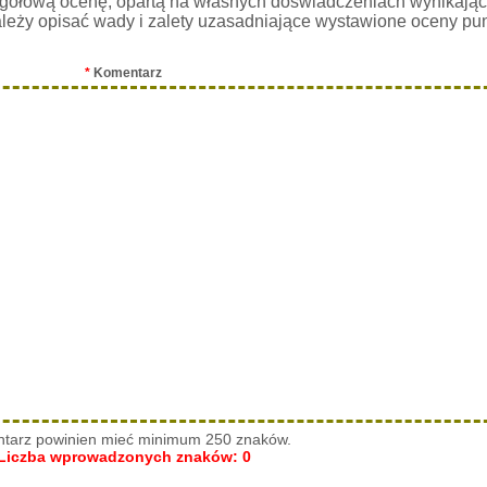
gółową ocenę, opartą na własnych doświadczeniach wynikając
leży opisać wady i zalety uzasadniające wystawione oceny pu
*
Komentarz
tarz powinien mieć minimum 250 znaków.
Liczba wprowadzonych znaków:
0