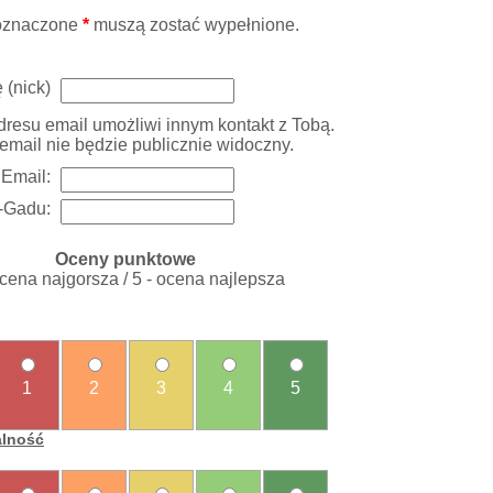
oznaczone
*
muszą zostać wypełnione.
 (nick)
resu email umożliwi innym kontakt z Tobą.
email nie będzie publicznie widoczny.
Email:
-Gadu:
Oceny punktowe
ocena najgorsza / 5 - ocena najlepsza
1
2
3
4
5
alność