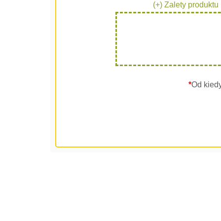
(+) Zalety produktu
*
Od kied