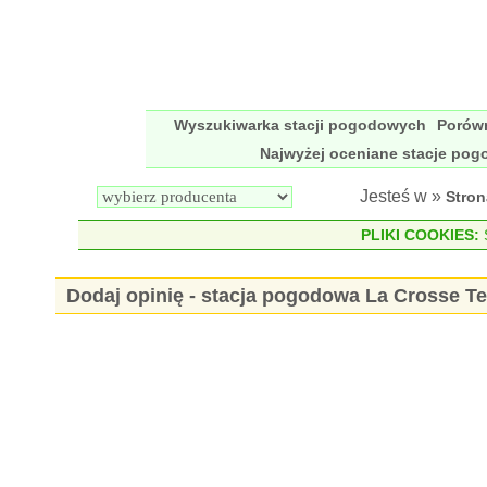
Wyszukiwarka stacji pogodowych
Porów
Najwyżej oceniane stacje po
Jesteś w »
Stro
PLIKI COOKIES:
S
Dodaj opinię - stacja pogodowa La Crosse 