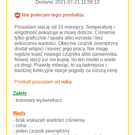
Dodano:
2021-07-21 11:56:13
Nie polecam tego produktu
Posiadam stację od 10 miesięcy. Temperaturę i
wilgotność pokazuje w miarę dobrze. Ciśnienie
tylko graficznie / spada albo wzrasta / bez
pokazania wartości. Obecnie czujnik zewnętrzny
dostał wilgoci i koniec jego pracy. Nie mogę
nigdzie kupić nowego czujnika albo zamiennika.
Nowej stacji już nie kupię, bo ten model o wiele
za drogi. Prawdę mówiąc, to są ładniejsze i
bardziej funkcyjne stacje pogody za niższą cenę.
Produkt posiadam od
roku
Zalety
- kolorowy wyświetlacz
Wady
- brak wskazań wartości ciśnienia
- cena
- jeden czujnik zewnętrzny