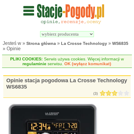
Wyszukiwarka 
Porównywarka 
stacji 
stacji 
pogodowych
pogodowych
Jesteś w »
»
»
Strona główna
La Crosse Technology
WS6835
» Opinie
PLIKI COOKIES:
Serwis używa cookies. Więcej informacji w
regulaminie
serwisu.
OK (wyłącz komunikat)
Opinie stacja pogodowa La Crosse Technology
WS6835
(
3
)