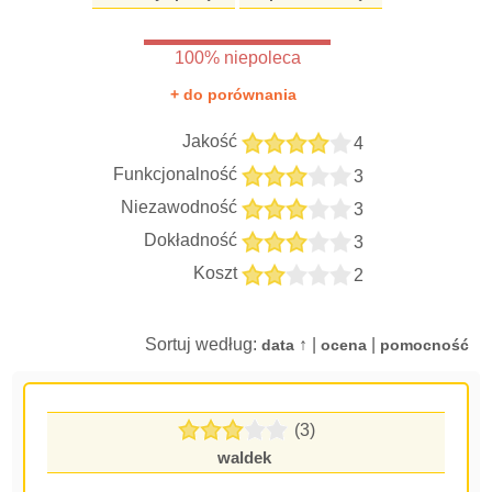
100% niepoleca
+ do porównania
Jakość
4
Funkcjonalność
3
Niezawodność
3
Dokładność
3
Koszt
2
Sortuj według:
↑ |
|
data
ocena
pomocność
(3)
waldek