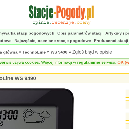
nywarka stacji pogodowych
Opis parametrów stacji
Artykuły i 
godowe
Najczęściej oceniane stacje pogodowe
Producenci stacj
»
»
» Zgłoś błąd w opisie
na główna
TechnoLine
WS 9490
erwis używa cookies. Więcej informacji w
regulaminie
serwisu.
OK (w
noLine WS 9490