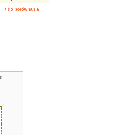
+ do porównania
cą