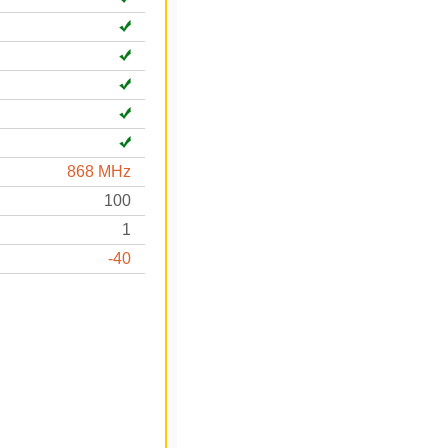
868 MHz
100
1
-40