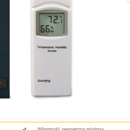
Wilgotność zewnętrzna min/max