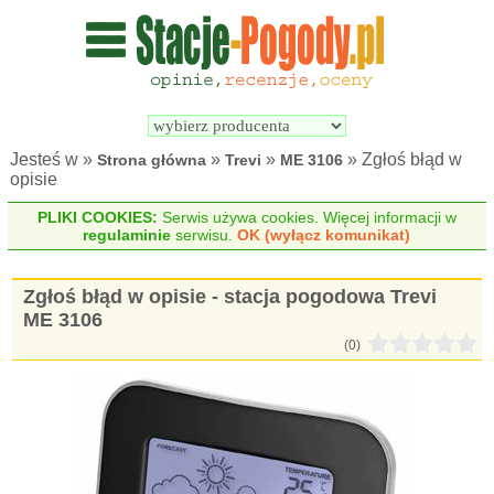
Wyszukiwarka 
Porównywarka 
stacji 
stacji 
pogodowych
pogodowych
Jesteś w »
»
»
» Zgłoś błąd w
Strona główna
Trevi
ME 3106
opisie
PLIKI COOKIES:
Serwis używa cookies. Więcej informacji w
regulaminie
serwisu.
OK (wyłącz komunikat)
Zgłoś błąd w opisie - stacja pogodowa Trevi
ME 3106
(0)