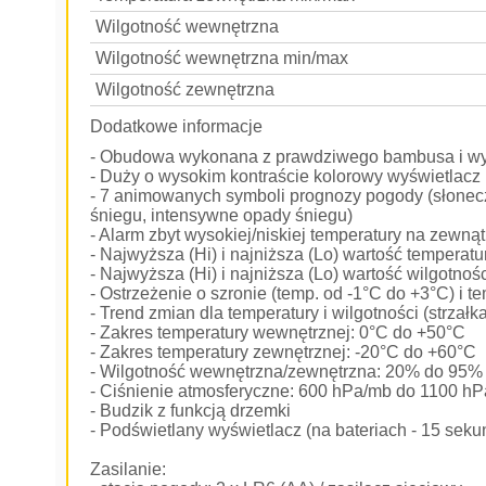
Wilgotność wewnętrzna
Wilgotność wewnętrzna min/max
Wilgotność zewnętrzna
Dodatkowe informacje
- Obudowa wykonana z prawdziwego bambusa i wys
- Duży o wysokim kontraście kolorowy wyświetlac
- 7 animowanych symboli prognozy pogody (słonecz
śniegu, intensywne opady śniegu)
- Alarm zbyt wysokiej/niskiej temperatury na zewną
- Najwyższa (Hi) i najniższa (Lo) wartość tempera
- Najwyższa (Hi) i najniższa (Lo) wartość wilgotn
- Ostrzeżenie o szronie (temp. od -1°C do +3°C) i t
- Trend zmian dla temperatury i wilgotności (strzałk
- Zakres temperatury wewnętrznej: 0°C do +50°C
- Zakres temperatury zewnętrznej: -20°C do +60°C
- Wilgotność wewnętrzna/zewnętrzna: 20% do 95%
- Ciśnienie atmosferyczne: 600 hPa/mb do 1100 h
- Budzik z funkcją drzemki
- Podświetlany wyświetlacz (na bateriach - 15 sekund
Zasilanie: