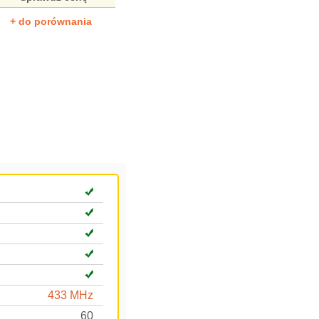
+ do porównania
433 MHz
60