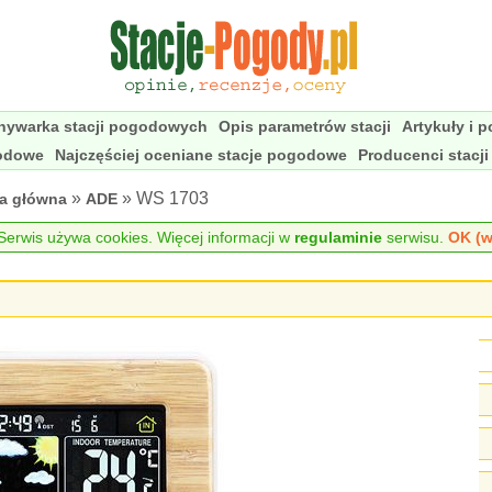
nywarka stacji pogodowych
Opis parametrów stacji
Artykuły i 
godowe
Najczęściej oceniane stacje pogodowe
Producenci stacj
»
» WS 1703
na główna
ADE
erwis używa cookies. Więcej informacji w
regulaminie
serwisu.
OK (w