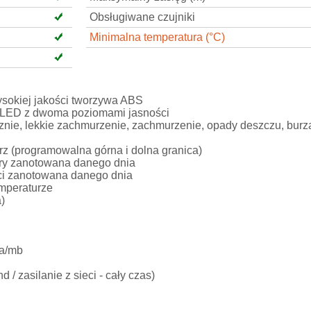
Obsługiwane czujniki
Minimalna temperatura (°C)
okiej jakości tworzywa ABS
z LED z dwoma poziomami jasności
nie, lekkie zachmurzenie, zachmurzenie, opady deszczu, burza
trz (programowalna górna i dolna granica)
tury zanotowana danego dnia
ości zanotowana danego dnia
emperaturze
a)
Pa/mb
 / zasilanie z sieci - cały czas)