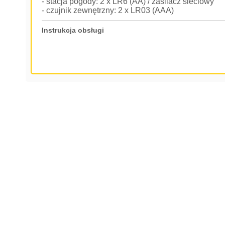
- stacja pogody: 2 x LR6 (AA) / zasilacz sieciowy
- czujnik zewnętrzny: 2 x LR03 (AAA)
Instrukcja obsługi