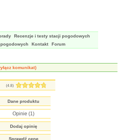
porady
Recenzje i testy stacji pogodowych
i pogodowych
Kontakt
Forum
yłącz komunikat)
(
4.8
)
Dane produktu
Opinie (
1
)
Dodaj opinię
Sprawdź cenę