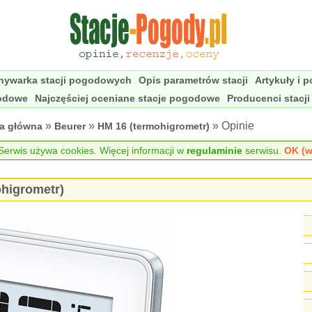
nywarka stacji pogodowych
Opis parametrów stacji
Artykuły i 
godowe
Najczęściej oceniane stacje pogodowe
Producenci stacj
»
»
» Opinie
na główna
Beurer
HM 16 (termohigrometr)
erwis używa cookies. Więcej informacji w
regulaminie
serwisu.
OK (w
ohigrometr)