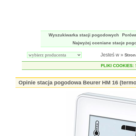
Wyszukiwarka stacji pogodowych
Porów
Najwyżej oceniane stacje po
Jesteś w »
Stro
PLIKI COOKIES:
S
Opinie stacja pogodowa Beurer HM 16 (term