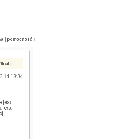
|
↑
na
pomocność
8cali
3 14:18:34
 jest
urera.
ej