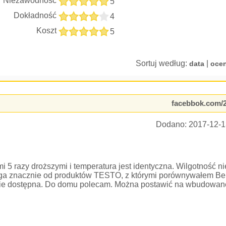
Niezawodność
5
Dokładność
4
Koszt
5
Sortuj według:
|
data
oce
facebbok.com/2
Dodano:
2017-12-1
 5 razy droższymi i temperatura jest identyczna. Wilgotność nie
ega znacznie od produktów TESTO, z którymi porównywałem Be
ólnie dostępna. Do domu polecam. Można postawić na wbudowan