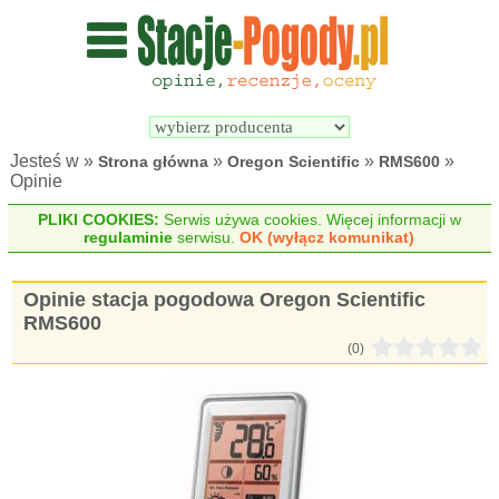
Wyszukiwarka 
Porównywarka 
stacji 
stacji 
pogodowych
pogodowych
Jesteś w »
»
»
»
Strona główna
Oregon Scientific
RMS600
Opinie
PLIKI COOKIES:
Serwis używa cookies. Więcej informacji w
regulaminie
serwisu.
OK (wyłącz komunikat)
Opinie stacja pogodowa Oregon Scientific
RMS600
(0)