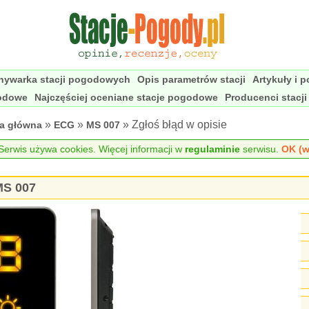
nywarka stacji pogodowych
Opis parametrów stacji
Artykuły i 
godowe
Najczęściej oceniane stacje pogodowe
Producenci stacj
»
»
» Zgłoś błąd w opisie
na główna
ECG
MS 007
erwis używa cookies. Więcej informacji w
regulaminie
serwisu.
OK (w
MS 007