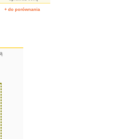
+ do porównania
cą