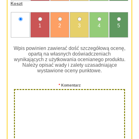
Koszt
nie
1
2
3
4
5
oceniam
Wpis powinien zawierać dość szczegółową ocenę,
opartą na własnych doświadczeniach
wynikających z użytkowania ocenianego produktu.
Należy opisać wady i zalety uzasadniające
wystawione oceny punktowe.
*
Komentarz