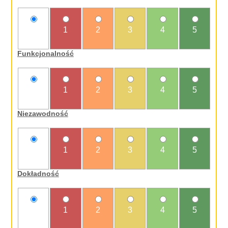
nie
1
2
3
4
5
oceniam
Funkcjonalność
nie
1
2
3
4
5
oceniam
Niezawodność
nie
1
2
3
4
5
oceniam
Dokładność
nie
1
2
3
4
5
oceniam