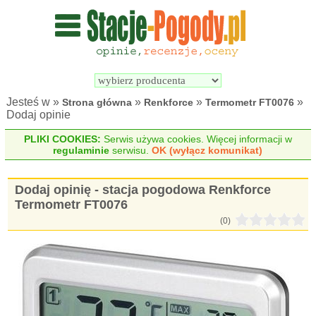
Wyszukiwarka 
Porównywarka 
stacji 
stacji 
pogodowych
pogodowych
Jesteś w »
»
»
»
Strona główna
Renkforce
Termometr FT0076
Dodaj opinie
PLIKI COOKIES:
Serwis używa cookies. Więcej informacji w
regulaminie
serwisu.
OK (wyłącz komunikat)
Dodaj opinię - stacja pogodowa Renkforce
Termometr FT0076
(0)