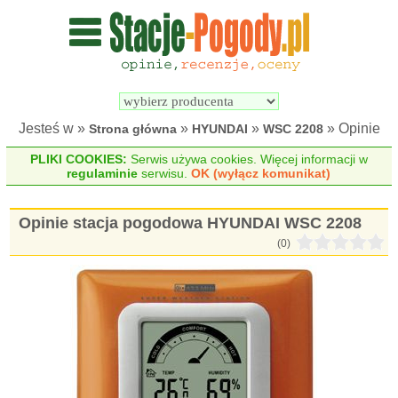
Wyszukiwarka 
Porównywarka 
stacji 
stacji 
pogodowych
pogodowych
Jesteś w »
»
»
» Opinie
Strona główna
HYUNDAI
WSC 2208
PLIKI COOKIES:
Serwis używa cookies. Więcej informacji w
regulaminie
serwisu.
OK (wyłącz komunikat)
Opinie stacja pogodowa HYUNDAI WSC 2208
(0)