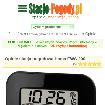
Wyszukiwarka 
Porównywarka 
stacji 
stacji 
pogodowych
pogodowych
Jesteś w »
»
»
» Opinie
Strona główna
Hama
EWS-200
PLIKI COOKIES:
Serwis używa cookies. Więcej informacji w
regulaminie
serwisu.
OK (wyłącz komunikat)
Opinie stacja pogodowa Hama EWS-200
(
5
)