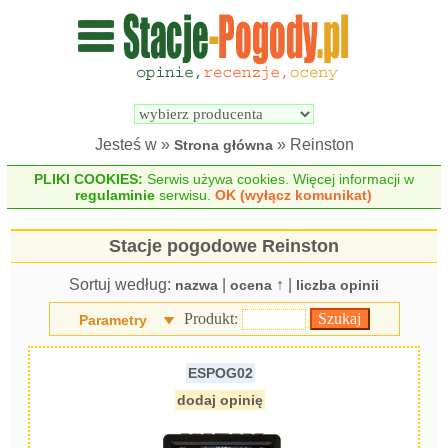
Wyszukiwarka 
Porównywarka 
stacji 
stacji 
pogodowych
pogodowych
Jesteś w »
» Reinston
Strona główna
PLIKI COOKIES:
Serwis używa cookies. Więcej informacji w
regulaminie
serwisu.
OK (wyłącz komunikat)
Stacje pogodowe Reinston
Sortuj według:
|
↑ |
nazwa
ocena
liczba opinii
Produkt:
Parametry
ESPOG02
dodaj opinię