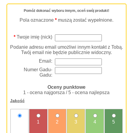
Pomóż dokonać wyboru innym, oceń swój produkt!
Pola oznaczone
*
muszą zostać wypełnione.
*
Twoje imię (nick)
Podanie adresu email umożliwi innym kontakt z Tobą.
Twój email nie będzie publicznie widoczny.
Email:
Numer Gadu-
Gadu:
Oceny punktowe
1 - ocena najgorsza / 5 - ocena najlepsza
Jakość
nie
1
2
3
4
5
oceniam