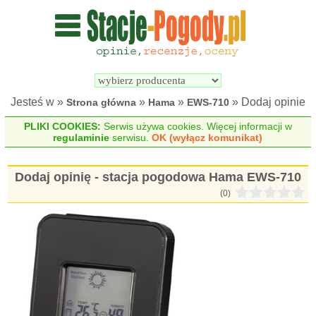
Wyszukiwarka 
Porównywarka 
stacji 
stacji 
pogodowych
pogodowych
Jesteś w »
»
»
» Dodaj opinie
Strona główna
Hama
EWS-710
PLIKI COOKIES:
Serwis używa cookies. Więcej informacji w
regulaminie
serwisu.
OK (wyłącz komunikat)
Dodaj opinię - stacja pogodowa Hama EWS-710
(0)