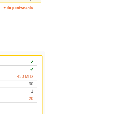
+ do porównania
433 MHz
30
1
-20