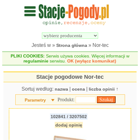
Wyszukiwarka 
Porównywarka 
stacji 
stacji 
pogodowych
pogodowych
Jesteś w »
» Nor-tec
Strona główna
PLIKI COOKIES:
Serwis używa cookies. Więcej informacji w
regulaminie
serwisu.
OK (wyłącz komunikat)
Stacje pogodowe Nor-tec
Sortuj według:
|
|
↑
nazwa
ocena
liczba opinii
Produkt:
Parametry
102841 / 3207502
dodaj opinię