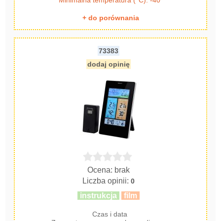
Minimalna temperatura (°C): -40
+ do porównania
73383
dodaj opinię
Ocena: brak
Liczba opinii:
0
instrukcja
film
Czas i data